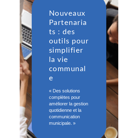
Nouveaux
Partenaria
ts : des
outils pour
simplifier
la vie
communal
e
« Des solutions
complètes pour
améliorer la gestion
quotidienne et la
communication
municipale. »