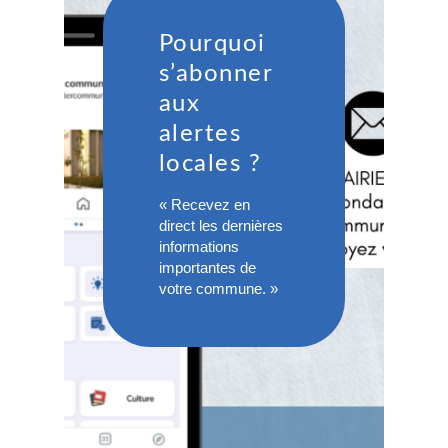
Pourquoi
s’abonner
aux
alertes
locales ?
« Recevez en
direct les dernières
informations
importantes de
votre commune. »