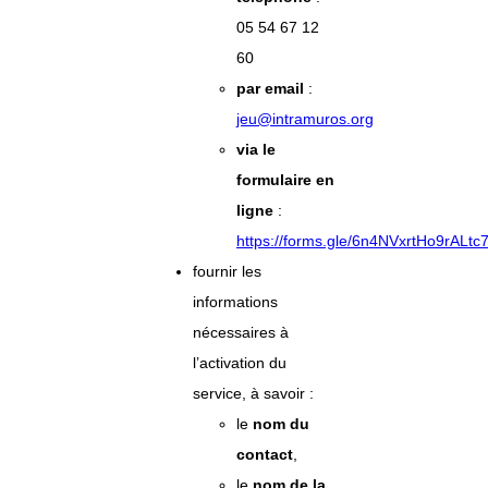
05 54 67 12
60
par email
:
jeu@intramuros.org
via le
formulaire en
ligne
:
https://forms.gle/6n4NVxrtHo9rALtc
fournir les
informations
nécessaires à
l’activation du
service, à savoir :
le
nom du
contact
,
le
nom de la